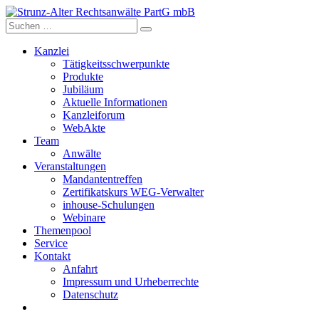
Skip
to
content
Kanzlei
Tätigkeitsschwerpunkte
Produkte
Jubiläum
Aktuelle Informationen
Kanzleiforum
WebAkte
Team
Anwälte
Veranstaltungen
Mandantentreffen
Zertifikatskurs WEG-Verwalter
inhouse-Schulungen
Webinare
Themenpool
Service
Kontakt
Anfahrt
Impressum und Urheberrechte
Datenschutz