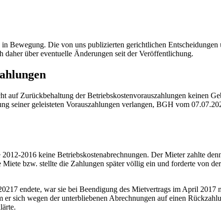
ig in Bewegung. Die von uns publizierten gerichtlichen Entscheidung
h daher über eventuelle Änderungen seit der Veröffentlichung.
zahlungen
cht auf Zurückbehaltung der Betriebskostenvorauszahlungen keinen G
ung seiner geleisteten Vorauszahlungen verlangen, BGH vom 07.07.20
re 2012-2016 keine Betriebskostenabrechnungen. Der Mieter zahlte denno
 Miete bzw. stellte die Zahlungen später völlig ein und forderte von d
.20217 endete, war sie bei Beendigung des Mietvertrags im April 2017 
dem er sich wegen der unterbliebenen Abrechnungen auf einen Rückzahl
ärte.