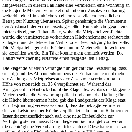
hingewiesen. In diesem Fall hatte eine Vermieterin eine Wohnung an
die klagende Mieterin vermietet und mit einer Zusatzvereinbarung
weiterhin eine Einbauküche zu einem zusätzlichen monatlichen
Betrag zur Nutzung überlassen. Später genehmigte die Vermieterin
den Austausch der vermieterseits gestellten Einbauküche gegen eine
mieterseits eigene Einbauküche, wobei die Mietpartei verpflichtet
wurde, die vermieterseits vorhandenen Küchenelemente sachgerecht
zu lagern und der Mieter für Verlust oder Beschädigung haften solle.
Die Mietpartei lagerte die Küche dann im Mieterkeller, in welchem
sie gestohlen wurde. Ein Täter konnte nicht ermittelt werden. Die
Hausratversicherung erstattete einen festgestellten Betrag.
Die klagende Mieterin verlangte nun gerichtliche Feststellung, dass
sie aufgrund des Abhandenkommens der Einbauküche nicht mehr
zur Zahlung des Mietpreises aus der Zusatzmietvereinbarung in
Höhe von monatlich ca. 35 € verpflichtet sei. Während das
Amtsgericht im Hinblick darauf die Klage abwies, dass die klagende
Mieterin selbst die Verwahrungspflicht und damit die Haftung für
die Küche übernommen habe, gab das Landgericht der Klage statt.
Zur Begründung verwies es darauf, dass die beklagte Vermieterin
sich zur Leistung einer Küche verpflichtet habe und im Rahmen der
Instandsetzungspflicht auch ggf. eine neue Einbauküche zur
Verfügung stellen müsse. Damit liege ein Sachmangel vor, woran
die nachträgliche Vereinbarung nichts ändere. Diese habe nur dazu
geführt, dass die Einbauküche nicht mehr im Küchenraum