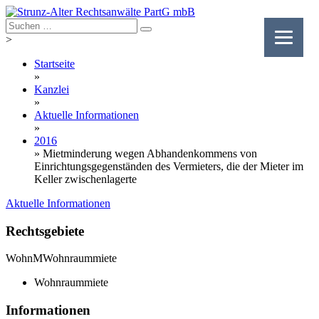
Skip
to
content
>
Startseite
»
Kanzlei
»
Aktuelle Informationen
»
2016
»
Mietminderung wegen Abhandenkommens von
Einrichtungsgegenständen des Vermieters, die der Mieter im
Keller zwischenlagerte
Aktuelle Informationen
Rechtsgebiete
WohnM
Wohnraummiete
Wohnraummiete
Informationen