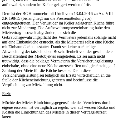
aufbewahrt, sondern im Keller gelagert werden dürfe.
Dem ist der BGH nunmehr mit Urteil vom 13.04.2016 zu Az. VIII
ZR 198/15 (bislang liegt nur die Pressemitteilung vor)
entgegengetreten. Der Verlust der im Keller gelagerten Küche führe
nicht zur Minderung. Die Aufbewahrungsvereinbarung habe den
Mietvertrag insoweit abgeändert, als sich die
Gebrauchsgewährungspflicht des Vermieters jedenfalls solange nicht
auf eine Einbauküche erstreckt, als die Mietpartei selbst eine Küche
mit Einbaumöbeln ausstattet. Damit sei keine nachteilige
Abweichung der tatsächlichen Beschaffenheit von der geschuldeten
Beschaffenheit des Mietobjektes eingetreten. Es sei auch nicht
treuwidrig, dass die beklagte Vermieterin die Versicherungsleistung
einbehalte, ohne eine neue Küche anzuschaffen und gleichzeitig auf
Zahlung der Miete für die Küche bestehe. Denn diese
Versicherungsleistung sei lediglich als Ersatz wirtschaftlich an die
Stelle der Kücheneinrichtung getreten und beeinflusse die
Verpflichtung zur Mietzahlung nicht.
Fazit:
Möchte der Mieter Einrichtungsgegenstände des Vermieters durch
eigene ersetzen, ist vertraglich zu regeln, wer auf wessen Risiko und
Kosten die Einrichtungen des Mieters in dieser Vertragslaufzeit
lagert.