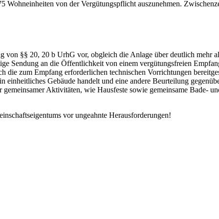
5 Wohneinheiten von der Vergütungspflicht auszunehmen. Zwischenzeitl
 von §§ 20, 20 b UrhG vor, obgleich die Anlage über deutlich mehr als
htige Sendung an die Öffentlichkeit von einem vergütungsfreien Empfa
ch die zum Empfang erforderlichen technischen Vorrichtungen bereitges
 ein einheitliches Gebäude handelt und eine andere Beurteilung gegen
nder gemeinsamer Aktivitäten, wie Hausfeste sowie gemeinsame Bade- u
emeinschaftseigentums vor ungeahnte Herausforderungen!