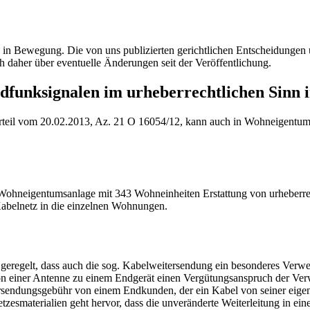
ig in Bewegung. Die von uns publizierten gerichtlichen Entscheidung
h daher über eventuelle Änderungen seit der Veröffentlichung.
funksignalen im urheberrechtlichen Sinn
teil vom 20.02.2013, Az. 21 O 16054/12, kann auch in Wohneigentums
Wohneigentumsanlage mit 343 Wohneinheiten Erstattung von urheberre
abelnetz in die einzelnen Wohnungen.
gelt, dass auch die sog. Kabelweitersendung ein besonderes Verwertu
on einer Antenne zu einem Endgerät einen Vergütungsanspruch der Verw
tersendungsgebühr von einem Endkunden, der ein Kabel von seiner eig
esmaterialien geht hervor, dass die unveränderte Weiterleitung in ei