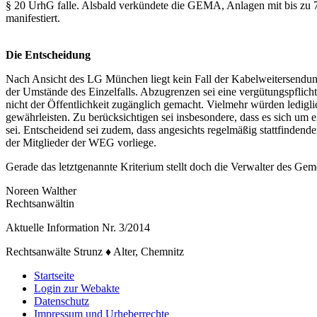
§ 20 UrhG falle. Alsbald verkündete die GEMA, Anlagen mit bis zu 7
manifestiert.
Die Entscheidung
Nach Ansicht des LG München liegt kein Fall der Kabelweitersendung
der Umstände des Einzelfalls. Abzugrenzen sei eine vergütungspflic
nicht der Öffentlichkeit zugänglich gemacht. Vielmehr würden ledigli
gewährleisten. Zu berücksichtigen sei insbesondere, dass es sich um
sei. Entscheidend sei zudem, dass angesichts regelmäßig stattfinde
der Mitglieder der WEG vorliege.
Gerade das letztgenannte Kriterium stellt doch die Verwalter des G
Noreen Walther
Rechtsanwältin
Aktuelle Information Nr. 3/2014
Rechtsanwälte Strunz ♦ Alter, Chemnitz
Startseite
Login zur Webakte
Datenschutz
Impressum und Urheberrechte