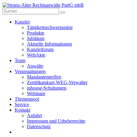
Skip
to
content
Kanzlei
Tätigkeitsschwerpunkte
Produkte
Jubiläum
Aktuelle Informationen
Kanzleiforum
WebAkte
Team
Anwälte
Veranstaltungen
Mandantentreffen
Zertifikatskurs WEG-Verwalter
inhouse-Schulungen
Webinare
Themenpool
Service
Kontakt
Anfahrt
Impressum und Urheberrechte
Datenschutz