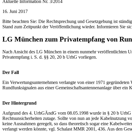
Aktuelle Information Nr. 3/2014
16. Juni 2017
Bitte beachten Sie: Die Rechtsprechung und Gesetzgebung ist ständ
Stand zum Zeitpunkt der Veröffentlichung wieder. Informieren Sie sic
LG München zum Privatempfang von Rund
Nach Ansicht des LG München in einem nunmehr veröffentlichten Ur
Privatempfang i. S. d. §§ 20, 20 b UrhG vorliegen.
Der Fall
Ein Verwertungsunternehmen verlangte von einer 1971 gegründeten 
Rundfunksignalen aus einer Gemeinschaftsantennenanlage über ein K
Der Hintergrund
Aufgrund des 4. UrhGÄndG vom 08.05.1998 wurde in § 20 b UrhG gere
Rechtsunsicherheiten zutage. Sollte von nun an jede Kabelnutzung v
keine Ausnahmen geregelt, so dass theoretisch sogar eine Kabelwei
verlangt werden könnte, vgl. Schalast MMR 2001, 436. Aus den Gesetz