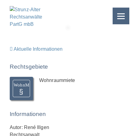
Skip
to
content
>
Aktuelle Informationen
Rechtsgebiete
Wohnraummiete
WohnM
Informationen
Autor: René Illgen
Rechtsanwalt