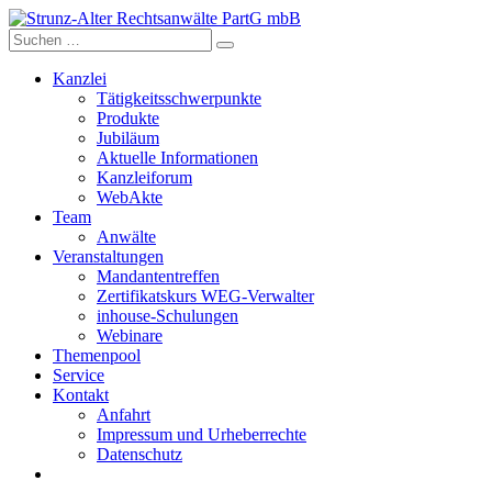
Skip
to
content
Kanzlei
Tätigkeitsschwerpunkte
Produkte
Jubiläum
Aktuelle Informationen
Kanzleiforum
WebAkte
Team
Anwälte
Veranstaltungen
Mandantentreffen
Zertifikatskurs WEG-Verwalter
inhouse-Schulungen
Webinare
Themenpool
Service
Kontakt
Anfahrt
Impressum und Urheberrechte
Datenschutz