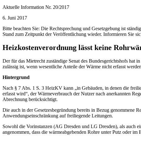
Aktuelle Information Nr. 20/2017
6. Juni 2017
Bitte beachten Sie: Die Rechtsprechung und Gesetzgebung ist ständ
Stand zum Zeitpunkt der Veröffentlichung wieder. Informieren Sie sic
Heizkostenverordnung lässt keine Rohrwä
Der für das Mietrecht zuständige Senat des Bundesgerichtshofs hat i
zulässig ist, wenn wesentliche Anteile der Wärme nicht erfasst werde
Hintergrund
Nach § 7 Abs. 1 S. 3 HeizKV kann „in Gebäuden, in denen die frei
erfasst wird“, der Wärmeverbrauch der Nutzer nach anerkannten Rege
Abrechnung berücksichtigt.
Die auch in der Gesetzesbegründung bereits in Bezug genommene Rege
Anwendungseinschränkung auf freiliegende Leitungen.
Sowohl die Vorinstanzen (AG Dresden und LG Dresden), als auch eine
angenommen, dass die wärmeabgebenden Rohre unter Putz oder im Est