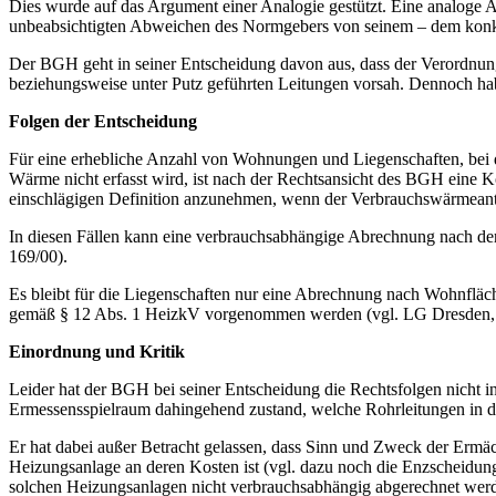
Dies wurde auf das Argument einer Analogie gestützt. Eine analoge 
unbeabsichtigten Abweichen des Normgebers von seinem – dem konk
Der BGH geht in seiner Entscheidung davon aus, dass der Verordnung
beziehungsweise unter Putz geführten Leitungen vorsah. Dennoch hab
Folgen der Entscheidung
Für eine erhebliche Anzahl von Wohnungen und Liegenschaften, bei de
Wärme nicht erfasst wird, ist nach der Rechtsansicht des BGH eine 
einschlägigen Definition anzunehmen, wenn der Verbrauchswärmeanteil
In diesen Fällen kann eine verbrauchsabhängige Abrechnung nach der s
169/00).
Es bleibt für die Liegenschaften nur eine Abrechnung nach Wohnflä
gemäß § 12 Abs. 1 HeizkV vorgenommen werden (vgl. LG Dresden, U
Einordnung und Kritik
Leider hat der BGH bei seiner Entscheidung die Rechtsfolgen nicht 
Ermessensspielraum dahingehend zustand, welche Rohrleitungen in d
Er hat dabei außer Betracht gelassen, dass Sinn und Zweck der Ermäc
Heizungsanlage an deren Kosten ist (vgl. dazu noch die Enzscheidu
solchen Heizungsanlagen nicht verbrauchsabhängig abgerechnet wer