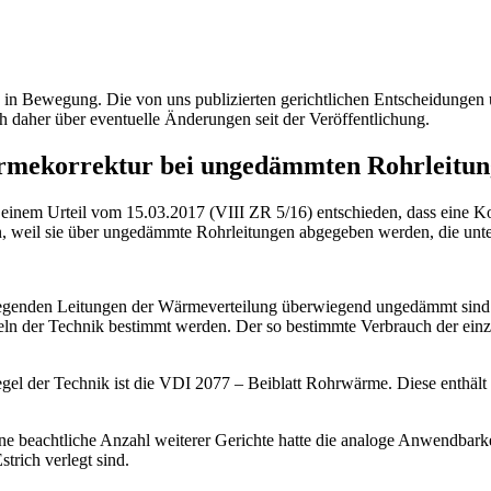
ig in Bewegung. Die von uns publizierten gerichtlichen Entscheidung
h daher über eventuelle Änderungen seit der Veröffentlichung.
rmekorrektur bei ungedämmten Rohrleitun
n einem Urteil vom 15.03.2017 (VIII ZR 5/16) entschieden, dass eine 
n, weil sie über ungedämmte Rohrleitungen abgegeben werden, die unter
liegenden Leitungen der Wärmeverteilung überwiegend ungedämmt sind
ln der Technik bestimmt werden. Der so bestimmte Verbrauch der einz
l der Technik ist die VDI 2077 – Beiblatt Rohrwärme. Diese enthält 
 beachtliche Anzahl weiterer Gerichte hatte die analoge Anwendbarkei
rich verlegt sind.