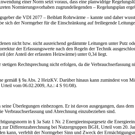
Anwendung einer Norm setzt voraus, dass eine planwidrige Regelungslü
reten Normierungsvorhaben zugrundeliegenden – Regelungsplan erge
sgeber die VDI 2077 – Beiblatt Rohrwärme – kannte und daher wusste, 
e sich der Normgeber für die Einschränkung auf freiliegende Leitunge
nen nicht bzw. nicht ausreichend gedämmte Leitungen unter Putz oder 
Korrektur der Erfassungswerte nach den Regeln der Technik ausgeschlo
 (der Anteil der erfassten Heizwärme) unter 0,34 liegt.
tetigen Rechtsprechung nicht erfolgen, da die Verbrauchserfassung nic
che gemäß § 9a Abs. 2 HeizKV. Darüber hinaus kann zumindest von Mi
rteil vom 06.02.2009, Az.: 4 S 91/08).
in seine Überlegungen einbezogen. Er ist davon ausgegangen, dass de
ie Verbrauchserfassung und Abrechnung einzubeziehen sind.
htigungsnorm in § 3a Satz 1 Nr. 2 Energieeinspargesetz die Energieein
ng zur Differenzabrechnung bei Nutzergruppen BGH, Urteil vom 20. Ja
den kann, verfehlt der Normgeber Sinn und Zweck der Ermächtigungs