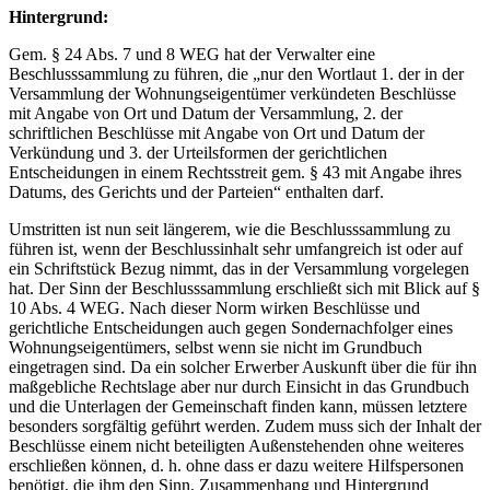
Hintergrund:
Gem. § 24 Abs. 7 und 8 WEG hat der Verwalter eine
Beschlusssammlung zu führen, die „nur den Wortlaut 1. der in der
Versammlung der Wohnungseigentümer verkündeten Beschlüsse
mit Angabe von Ort und Datum der Versammlung, 2. der
schriftlichen Beschlüsse mit Angabe von Ort und Datum der
Verkündung und 3. der Urteilsformen der gerichtlichen
Entscheidungen in einem Rechtsstreit gem. § 43 mit Angabe ihres
Datums, des Gerichts und der Parteien“ enthalten darf.
Umstritten ist nun seit längerem, wie die Beschlusssammlung zu
führen ist, wenn der Beschlussinhalt sehr umfangreich ist oder auf
ein Schriftstück Bezug nimmt, das in der Versammlung vorgelegen
hat. Der Sinn der Beschlusssammlung erschließt sich mit Blick auf §
10 Abs. 4 WEG. Nach dieser Norm wirken Beschlüsse und
gerichtliche Entscheidungen auch gegen Sondernachfolger eines
Wohnungseigentümers, selbst wenn sie nicht im Grundbuch
eingetragen sind. Da ein solcher Erwerber Auskunft über die für ihn
maßgebliche Rechtslage aber nur durch Einsicht in das Grundbuch
und die Unterlagen der Gemeinschaft finden kann, müssen letztere
besonders sorgfältig geführt werden. Zudem muss sich der Inhalt der
Beschlüsse einem nicht beteiligten Außenstehenden ohne weiteres
erschließen können, d. h. ohne dass er dazu weitere Hilfspersonen
benötigt, die ihm den Sinn, Zusammenhang und Hintergrund