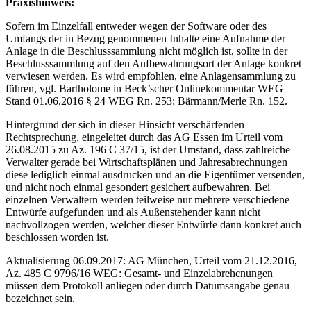
Praxishinweis:
Sofern im Einzelfall entweder wegen der Software oder des
Umfangs der in Bezug genommenen Inhalte eine Aufnahme der
Anlage in die Beschlusssammlung nicht möglich ist, sollte in der
Beschlusssammlung auf den Aufbewahrungsort der Anlage konkret
verwiesen werden. Es wird empfohlen, eine Anlagensammlung zu
führen, vgl. Bartholome in Beck’scher Onlinekommentar WEG
Stand 01.06.2016 § 24 WEG Rn. 253; Bärmann/Merle Rn. 152.
Hintergrund der sich in dieser Hinsicht verschärfenden
Rechtsprechung, eingeleitet durch das AG Essen im Urteil vom
26.08.2015 zu Az. 196 C 37/15, ist der Umstand, dass zahlreiche
Verwalter gerade bei Wirtschaftsplänen und Jahresabrechnungen
diese lediglich einmal ausdrucken und an die Eigentümer versenden,
und nicht noch einmal gesondert gesichert aufbewahren. Bei
einzelnen Verwaltern werden teilweise nur mehrere verschiedene
Entwürfe aufgefunden und als Außenstehender kann nicht
nachvollzogen werden, welcher dieser Entwürfe dann konkret auch
beschlossen worden ist.
Aktualisierung 06.09.2017: AG München, Urteil vom 21.12.2016,
Az. 485 C 9796/16 WEG: Gesamt- und Einzelabrehcnungen
müssen dem Protokoll anliegen oder durch Datumsangabe genau
bezeichnet sein.