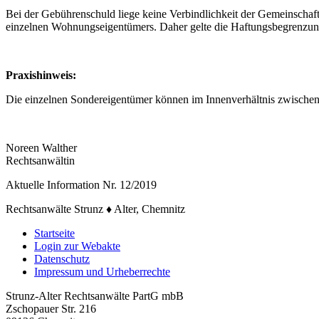
Bei der Gebührenschuld liege keine Verbindlichkeit der Gemeinschaft
einzelnen Wohnungseigentümers. Daher gelte die Haftungsbegrenzung 
Praxishinweis:
Die einzelnen Sondereigentümer können im Innenverhältnis zwische
Noreen Walther
Rechtsanwältin
Aktuelle Information Nr. 12/2019
Rechtsanwälte Strunz ♦ Alter, Chemnitz
Startseite
Login zur Webakte
Datenschutz
Impressum und Urheberrechte
Strunz-Alter Rechtsanwälte PartG mbB
Zschopauer Str. 216