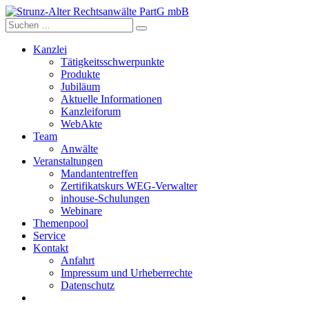
Skip
to
content
Kanzlei
Tätigkeitsschwerpunkte
Produkte
Jubiläum
Aktuelle Informationen
Kanzleiforum
WebAkte
Team
Anwälte
Veranstaltungen
Mandantentreffen
Zertifikatskurs WEG-Verwalter
inhouse-Schulungen
Webinare
Themenpool
Service
Kontakt
Anfahrt
Impressum und Urheberrechte
Datenschutz