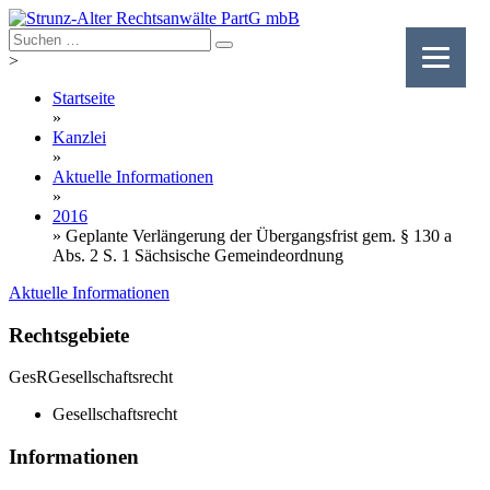
Skip
to
content
>
Startseite
»
Kanzlei
»
Aktuelle Informationen
»
2016
»
Geplante Verlängerung der Übergangsfrist gem. § 130 a
Abs. 2 S. 1 Sächsische Gemeindeordnung
Aktuelle Informationen
Rechtsgebiete
GesR
Gesellschaftsrecht
Gesellschaftsrecht
Informationen