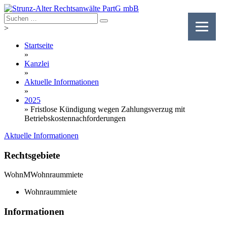
Skip
to
content
>
Startseite
»
Kanzlei
»
Aktuelle Informationen
»
2025
»
Fristlose Kündigung wegen Zahlungsverzug mit
Betriebskostennachforderungen
Aktuelle Informationen
Rechtsgebiete
WohnM
Wohnraummiete
Wohnraummiete
Informationen