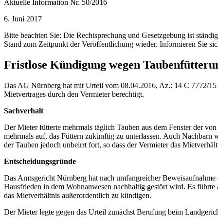
Aktuelle Information Nr. 50/2016
6. Juni 2017
Bitte beachten Sie: Die Rechtsprechung und Gesetzgebung ist ständ
Stand zum Zeitpunkt der Veröffentlichung wieder. Informieren Sie sic
Fristlose Kündigung wegen Taubenfütteru
Das AG Nürnberg hat mit Urteil vom 08.04.2016, Az.: 14 C 7772/15 e
Mietvertrages durch den Vermieter berechtigt.
Sachverhalt
Der Mieter fütterte mehrmals täglich Tauben aus dem Fenster der vo
mehrmals auf, das Füttern zukünftig zu unterlassen. Auch Nachbarn wa
der Tauben jedoch unbeirrt fort, so dass der Vermieter das Mietverhältn
Entscheidungsgründe
Das Amtsgericht Nürnberg hat nach umfangreicher Beweisaufnahme de
Hausfrieden in dem Wohnanwesen nachhaltig gestört wird. Es führte aus
das Mietverhältnis außerordentlich zu kündigen.
Der Mieter legte gegen das Urteil zunächst Berufung beim Landgeric