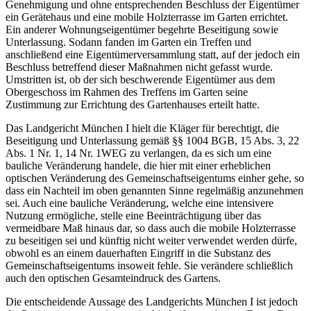
Genehmigung und ohne entsprechenden Beschluss der Eigentümer
ein Gerätehaus und eine mobile Holzterrasse im Garten errichtet.
Ein anderer Wohnungseigentümer begehrte Beseitigung sowie
Unterlassung. Sodann fanden im Garten ein Treffen und
anschließend eine Eigentümerversammlung statt, auf der jedoch ein
Beschluss betreffend dieser Maßnahmen nicht gefasst wurde.
Umstritten ist, ob der sich beschwerende Eigentümer aus dem
Obergeschoss im Rahmen des Treffens im Garten seine
Zustimmung zur Errichtung des Gartenhauses erteilt hatte.
Das Landgericht München I hielt die Kläger für berechtigt, die
Beseitigung und Unterlassung gemäß §§ 1004 BGB, 15 Abs. 3, 22
Abs. 1 Nr. 1, 14 Nr. 1WEG zu verlangen, da es sich um eine
bauliche Veränderung handele, die hier mit einer erheblichen
optischen Veränderung des Gemeinschaftseigentums einher gehe, so
dass ein Nachteil im oben genannten Sinne regelmäßig anzunehmen
sei. Auch eine bauliche Veränderung, welche eine intensivere
Nutzung ermögliche, stelle eine Beeinträchtigung über das
vermeidbare Maß hinaus dar, so dass auch die mobile Holzterrasse
zu beseitigen sei und künftig nicht weiter verwendet werden dürfe,
obwohl es an einem dauerhaften Eingriff in die Substanz des
Gemeinschaftseigentums insoweit fehle. Sie verändere schließlich
auch den optischen Gesamteindruck des Gartens.
Die entscheidende Aussage des Landgerichts München I ist jedoch