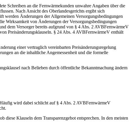
andete Schreiben an die Fernwärmekunden unwahre Angaben über die
lussen. Nach Ansicht des Oberlandesgerichts ergibt sich
hrift werden Änderungen der Allgemeinen Versorgungsbedingungen
 für die Wirksamkeit von Änderungen der Versorgungsbedingungen
hen und dem Versorger bereits aufgrund von § 4 Abs. 2 AVBFernwärmeV
ung von Preisänderungsklauseln. § 24 Abs. 4 AVBFernwärmeV enthält
nderung einer vertraglich vereinbarten Preisänderungsregelung
erungen an die inhaltliche Angemessenheit und die formelle
rungsklausel nach Belieben durch öffentliche Bekanntmachung ändern
. Häufig wird dabei schlicht auf § 4 Abs. 2 AVBFernwärmeV
cht.
 ob diese Klauseln dem Transparenzgebot entsprechen. In den meisten