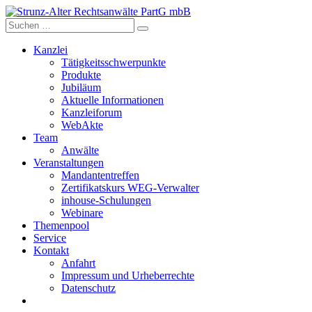
Skip
to
content
Kanzlei
Tätigkeitsschwerpunkte
Produkte
Jubiläum
Aktuelle Informationen
Kanzleiforum
WebAkte
Team
Anwälte
Veranstaltungen
Mandantentreffen
Zertifikatskurs WEG-Verwalter
inhouse-Schulungen
Webinare
Themenpool
Service
Kontakt
Anfahrt
Impressum und Urheberrechte
Datenschutz