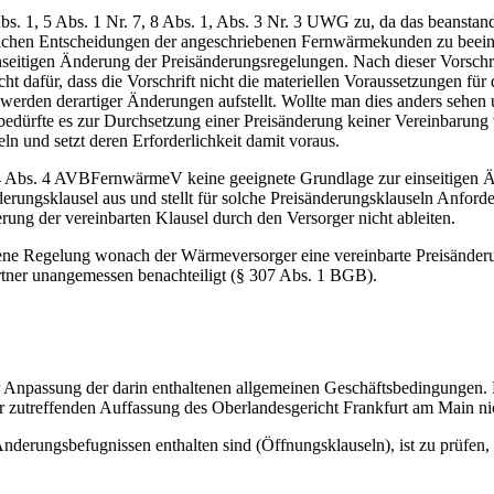
bs. 1, 5 Abs. 1 Nr. 7, 8 Abs. 1, Abs. 3 Nr. 3 UWG zu, da das beanst
ftlichen Entscheidungen der angeschriebenen Fernwärmekunden zu beeinf
seitigen Änderung der Preisänderungsregelungen. Nach dieser Vorsc
icht dafür, dass die Vorschrift nicht die materiellen Voraussetzungen
samwerden derartiger Änderungen aufstellt. Wollte man dies anders se
n, bedürfte es zur Durchsetzung einer Preisänderung keiner Vereinbar
n und setzt deren Erforderlichkeit damit voraus.
 24 Abs. 4 AVBFernwärmeV keine geeignete Grundlage zur einseitigen Ä
nderungsklausel aus und stellt für solche Preisänderungsklauseln Anford
rung der vereinbarten Klausel durch den Versorger nicht ableiten.
altene Regelung wonach der Wärmeversorger eine vereinbarte Preisände
partner unangemessen benachteiligt (§ 307 Abs. 1 BGB).
r Anpassung der darin enthaltenen allgemeinen Geschäftsbedingungen
r zutreffenden Auffassung des Oberlandesgericht Frankfurt am Main ni
derungsbefugnissen enthalten sind (Öffnungsklauseln), ist zu prüfen,