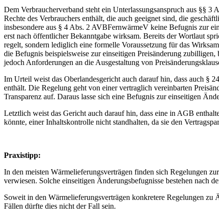
Dem Verbraucherverband steht ein Unterlassungsanspruch aus §§ 3 A
Rechte des Verbrauchers enthält, die auch geeignet sind, die geschä
insbesondere aus § 4 Abs. 2 AVBFernwärmeV keine Befugnis zur ein
erst nach öffentlicher Bekanntgabe wirksam. Bereits der Wortlaut spr
regelt, sondern lediglich eine formelle Voraussetzung für das Wirk
die Befugnis beispielsweise zur einseitigen Preisänderung zubillige
jedoch Anforderungen an die Ausgestaltung von Preisänderungsklausel
Im Urteil weist das Oberlandesgericht auch darauf hin, dass auch §
enthält. Die Regelung geht von einer vertraglich vereinbarten Preisä
Transparenz auf. Daraus lasse sich eine Befugnis zur einseitigen Ände
Letztlich weist das Gericht auch darauf hin, dass eine in AGB enth
könnte, einer Inhaltskontrolle nicht standhalten, da sie den Vertrags
Praxistipp:
In den meisten Wärmelieferungsverträgen finden sich Regelungen zu
verwiesen. Solche einseitigen Änderungsbefugnisse bestehen nach de
Soweit in den Wärmelieferungsverträgen konkretere Regelungen zu Än
Fällen dürfte dies nicht der Fall sein.