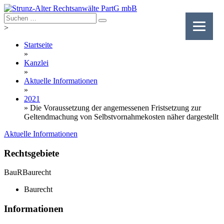
Skip
to
content
>
Startseite
»
Kanzlei
»
Aktuelle Informationen
»
2021
»
Die Voraussetzung der angemessenen Fristsetzung zur
Geltendmachung von Selbstvornahmekosten näher dargestellt
Aktuelle Informationen
Rechtsgebiete
BauR
Baurecht
Baurecht
Informationen