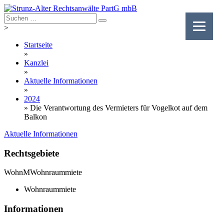
Skip
to
content
>
Startseite
»
Kanzlei
»
Aktuelle Informationen
»
2024
»
Die Verantwortung des Vermieters für Vogelkot auf dem
Balkon
Aktuelle Informationen
Rechtsgebiete
WohnM
Wohnraummiete
Wohnraummiete
Informationen