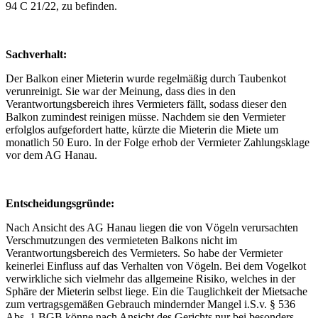
94 C 21/22, zu befinden.
Sachverhalt:
Der Balkon einer Mieterin wurde regelmäßig durch Taubenkot
verunreinigt. Sie war der Meinung, dass dies in den
Verantwortungsbereich ihres Vermieters fällt, sodass dieser den
Balkon zumindest reinigen müsse. Nachdem sie den Vermieter
erfolglos aufgefordert hatte, kürzte die Mieterin die Miete um
monatlich 50 Euro. In der Folge erhob der Vermieter Zahlungsklage
vor dem AG Hanau.
Entscheidungsgründe:
Nach Ansicht des AG Hanau liegen die von Vögeln verursachten
Verschmutzungen des vermieteten Balkons nicht im
Verantwortungsbereich des Vermieters. So habe der Vermieter
keinerlei Einfluss auf das Verhalten von Vögeln. Bei dem Vogelkot
verwirkliche sich vielmehr das allgemeine Risiko, welches in der
Sphäre der Mieterin selbst liege. Ein die Tauglichkeit der Mietsache
zum vertragsgemäßen Gebrauch mindernder Mangel i.S.v. § 536
Abs. 1 BGB könne nach Ansicht des Gerichts nur bei besonders