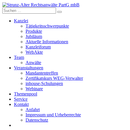
Skip
to
content
Kanzlei
Tätigkeitsschwerpunkte
Produkte
Jubiläum
Aktuelle Informationen
Kanzleiforum
WebAkte
Team
Anwälte
Veranstaltungen
Mandantentreffen
Zertifikatskurs WEG-Verwalter
inhouse-Schulungen
Webinare
Themenpool
Service
Kontakt
Anfahrt
Impressum und Urheberrechte
Datenschutz