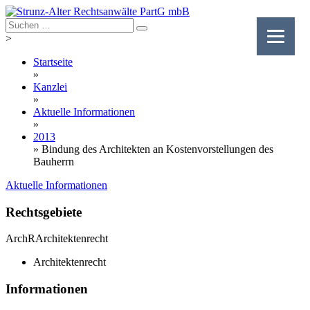
Skip
to
content
>
Startseite
»
Kanzlei
»
Aktuelle Informationen
»
2013
»
Bindung des Architekten an Kostenvorstellungen des
Bauherrn
Aktuelle Informationen
Rechtsgebiete
ArchR
Architektenrecht
Architektenrecht
Informationen