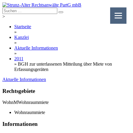
Skip
to
content
>
Startseite
»
Kanzlei
»
Aktuelle Informationen
»
2011
»
BGH zur unterlassenen Mitteilung über Miete von
Erfassungsgeräten
Aktuelle Informationen
Rechtsgebiete
WohnM
Wohnraummiete
Wohnraummiete
Informationen