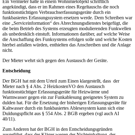
Ein Vermieter hatte in einem Wohnmietobjekt schriftlich
angekündigt, dass er im Rahmen eines Regeltauschs die noch
funktionstüchtigen Verbrauchserfassungsgeräte durch ein
funkbasiertes Erfassungssystem ersetzen werde. Dem Schreiben war
eine „Serviceinformation“ des Abrechnungsdienstes beigefügt, die
die beim Betrieb des Systems erzeugten modulierenden Funkwellen
als unbedenklich einstuft. Informationen darüber, auf welche Weise
die Anschaffung des Funksystems erfolgen solle und welche Kosten
hierbei anfallen würden, enthielten das Anschreiben und die Anlage
nicht.
Der Mieter wehrt sich gegen den Austausch der Geräte.
Entscheidung
Der BGH hat mit dem Urteil zum Einen klargestellt, dass der
Mieter nach § 4 Abs. 2 HeizkostenVO den Austausch
funktionstüchtiger Erfassungsgeräte für Heizwärme und
Warmwasser gegen ein zur Funkablesung geeignetes System zu
dulden hat. Für die Ersetzung der bisherigen Erfassungsgeräte für
Kaltwasser durch ein funkbasiertes Ablesesystem kann sich eine
Duldungspflicht aus § 554 Abs. 2 BGB ergeben (vgl auch AI
40/11).
Zum Anderen hat der BGH in den Entscheidungsgründen
ausgeführt, dass der Kläger wegen der Nichteinhaltung der