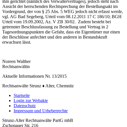
ihm gerichtet (nämlich des Verwaltervertrages), jedoch steht nach
Ansicht der herrschenden Rechtsprechung der Bestellungsakt im
Vordergrund, der von § 25 Abs. 5 WEG jedoch nicht erfasst werde,
vgl. AG Bad Segeberg, Urteil vom 08.12.2011 17 C 186/10; BGH
Urteil vom 19.09.2002, Az. V ZB 30/02. Zudem besteht bei
getrennter Beschlussfassung zu Bestellung und Vertrag in 2
Tagesordnungspunkten die Gefahr, dass ein Eigentümer nur einen
der Beschlüsse anfechtet und den anderen in Bestandskraft
erwachsen lässt.
Noreen Walther
Rechtsanwältin
Aktuelle Informationen Nr. 13/2015
Rechtsanwälte Strunz ♦ Alter, Chemnitz
Startseite
Login zur Webakte
Datenschutz
Impressum und Urheberrechte
Strunz-Alter Rechtsanwälte PartG mbB
Zschopauer Str. 216