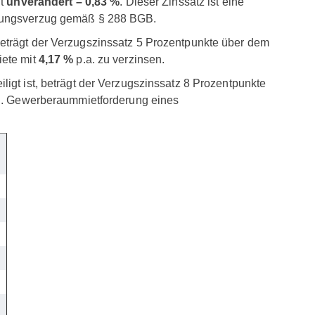
gt
unverändert – 0,83 %
. Dieser Zinssatz ist eine
hlungsverzug gemäß § 288 BGB.
eträgt der Verzugszinssatz 5 Prozentpunkte über dem
iete mit
4,17 %
p.a. zu verzinsen.
igt ist, beträgt der Verzugszinssatz 8 Prozentpunkte
.B. Gewerberaummietforderung eines