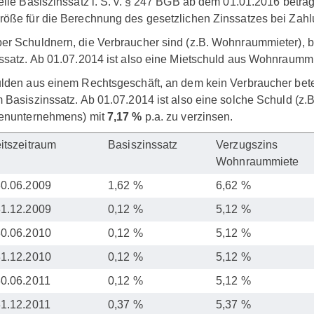
elle Basiszinssatz i. S. v. § 247 BGB ab dem 01.01.2016 beträ
öße für die Berechnung des gesetzlichen Zinssatzes bei Za
r Schuldnern, die Verbraucher sind (z.B. Wohnraummieter), b
ssatz. Ab 01.07.2014 ist also eine Mietschuld aus Wohnraumm
lden aus einem Rechtsgeschäft, an dem kein Verbraucher beteil
 Basiszinssatz. Ab 01.07.2014 ist also eine solche Schuld (z
ienunternehmens) mit
7,17 %
p.a. zu verzinsen.
eitszeitraum
Basiszinssatz
Verzugszins
Wohnraummiete
30.06.2009
1,62 %
6,62 %
31.12.2009
0,12 %
5,12 %
30.06.2010
0,12 %
5,12 %
31.12.2010
0,12 %
5,12 %
30.06.2011
0,12 %
5,12 %
31.12.2011
0,37 %
5,37 %