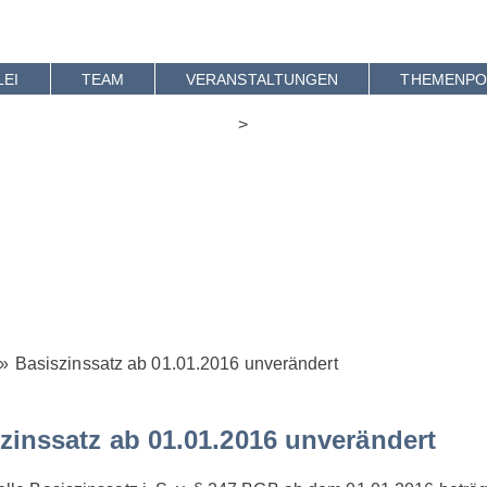
Skip
to
content
LEI
TEAM
VERANSTALTUNGEN
THEMENPO
>
»
Basiszinssatz ab 01.01.2016 unverändert
zinssatz ab 01.01.2016 unverändert