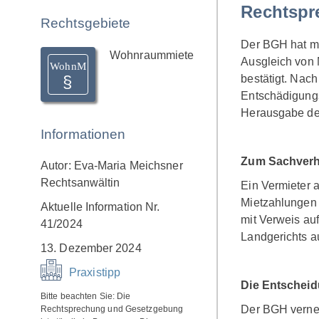
Rechtspr
Rechtsgebiete
Der BGH hat mi
Wohnraummiete
Ausgleich von 
WohnM
bestätigt. Nach
Entschädigungs
Herausgabe de
Informationen
Zum Sachverh
Autor: Eva-Maria Meichsner
Rechtsanwältin
Ein Vermieter a
Mietzahlungen 
Aktuelle Information Nr.
mit Verweis auf
41/2024
Landgerichts a
13. Dezember 2024
Praxistipp
Die Entschei
Bitte beachten Sie: Die
Der BGH vernei
Rechtsprechung und Gesetzgebung