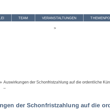
Skip
to
content
LEI
TEAM
VERANSTALTUNGEN
THEMENPO
>
»
Auswirkungen der Schonfristzahlung auf die ordentliche Kü
–
ngen der Schonfristzahlung auf die or