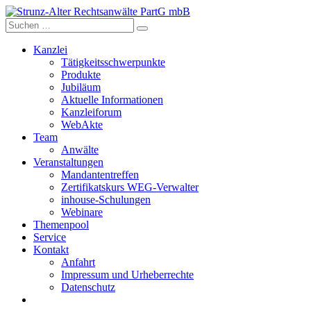
Skip
to
content
Kanzlei
Tätigkeitsschwerpunkte
Produkte
Jubiläum
Aktuelle Informationen
Kanzleiforum
WebAkte
Team
Anwälte
Veranstaltungen
Mandantentreffen
Zertifikatskurs WEG-Verwalter
inhouse-Schulungen
Webinare
Themenpool
Service
Kontakt
Anfahrt
Impressum und Urheberrechte
Datenschutz