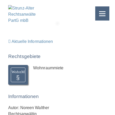
Skip
to
content
>
Aktuelle Informationen
Rechtsgebiete
Wohnraummiete
WohnM
Informationen
Autor: Noreen Walther
Rechtsanwältin