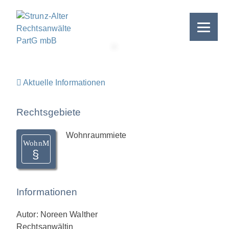
Skip
to
content
>
Aktuelle Informationen
Rechtsgebiete
Wohnraummiete
WohnM
Informationen
Autor: Noreen Walther
Rechtsanwältin