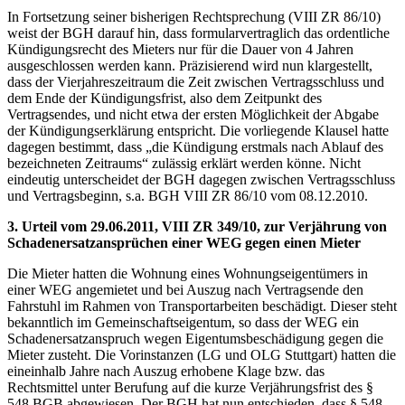
In Fortsetzung seiner bisherigen Rechtsprechung (VIII ZR 86/10)
weist der BGH darauf hin, dass formularvertraglich das ordentliche
Kündigungsrecht des Mieters nur für die Dauer von 4 Jahren
ausgeschlossen werden kann. Präzisierend wird nun klargestellt,
dass der Vierjahreszeitraum die Zeit zwischen Vertragsschluss und
dem Ende der Kündigungsfrist, also dem Zeitpunkt des
Vertragsendes, und nicht etwa der ersten Möglichkeit der Abgabe
der Kündigungserklärung entspricht. Die vorliegende Klausel hatte
dagegen bestimmt, dass „die Kündigung erstmals nach Ablauf des
bezeichneten Zeitraums“ zulässig erklärt werden könne. Nicht
eindeutig unterscheidet der BGH dagegen zwischen Vertragsschluss
und Vertragsbeginn, s.a. BGH VIII ZR 86/10 vom 08.12.2010.
3. Urteil vom 29.06.2011, VIII ZR 349/10, zur Verjährung von
Schadenersatzansprüchen einer WEG gegen einen Mieter
Die Mieter hatten die Wohnung eines Wohnungseigentümers in
einer WEG angemietet und bei Auszug nach Vertragsende den
Fahrstuhl im Rahmen von Transportarbeiten beschädigt. Dieser steht
bekanntlich im Gemeinschaftseigentum, so dass der WEG ein
Schadenersatzanspruch wegen Eigentumsbeschädigung gegen die
Mieter zusteht. Die Vorinstanzen (LG und OLG Stuttgart) hatten die
eineinhalb Jahre nach Auszug erhobene Klage bzw. das
Rechtsmittel unter Berufung auf die kurze Verjährungsfrist des §
548 BGB abgewiesen. Der BGH hat nun entschieden, dass § 548