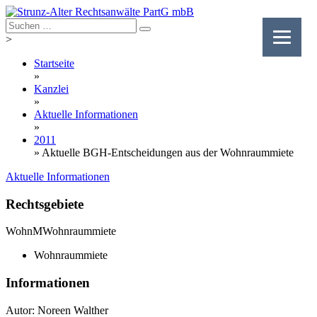
Skip
to
content
>
Startseite
»
Kanzlei
»
Aktuelle Informationen
»
2011
»
Aktuelle BGH-Entscheidungen aus der Wohnraummiete
Aktuelle Informationen
Rechtsgebiete
WohnM
Wohnraummiete
Wohnraummiete
Informationen
Autor: Noreen Walther