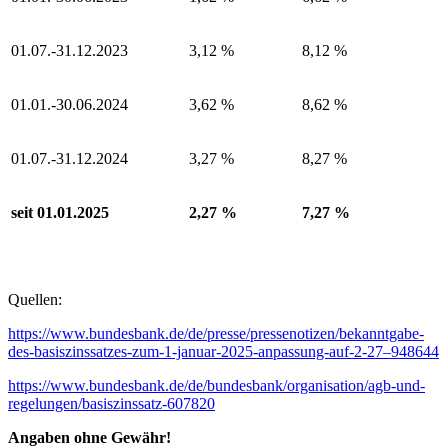
01.07.-31.12.2023
3,12 %
8,12 %
01.01.-30.06.2024
3,62 %
8,62 %
01.07.-31.12.2024
3,27 %
8,27 %
seit 01.01.2025
2,27 %
7,27 %
Quellen:
https://www.bundesbank.de/de/presse/pressenotizen/bekanntgabe-
des-basiszinssatzes-zum-1-januar-2025-anpassung-auf-2-27–948644
https://www.bundesbank.de/de/bundesbank/organisation/agb-und-
regelungen/basiszinssatz-607820
Angaben ohne Gewähr!